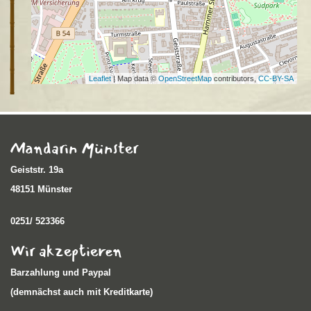
Leaflet
| Map data ©
OpenStreetMap
contributors,
CC-BY-SA
Mandarin Münster
Geiststr. 19a
48151 Münster
0251/ 523366
Wir akzeptieren
Barzahlung und Paypal
(demnächst auch mit Kreditkarte)