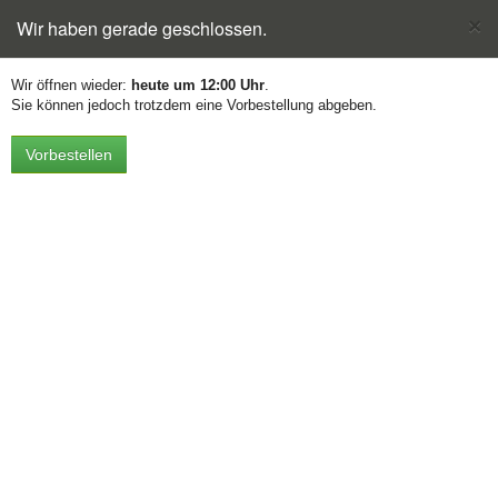
×
Wir haben gerade geschlossen.
Toggle
navigation
Wir öffnen wieder:
heute um 12:00 Uhr
.
Sie können jedoch trotzdem eine Vorbestellung abgeben.
Vorbestellen
Vorspeisen & Salate
12. Gebackene Wan-Tan mit
5,00 €
süß-saurer Sauce
(inkl. MwSt.)
13. Frühlingsrolle Loempia
4,50 €
mit Schweine- und Rindfleisch
(inkl. MwSt.)