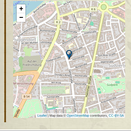
+
−
Leaflet
| Map data ©
OpenStreetMap
contributors,
CC-BY-SA