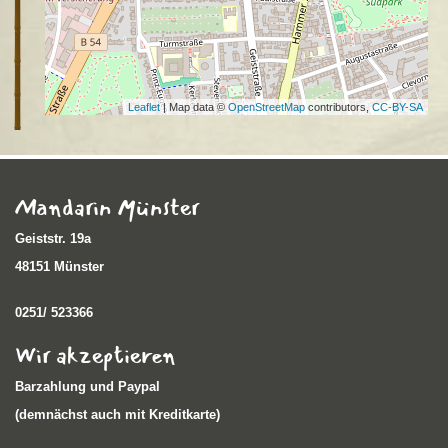
Leaflet
| Map data ©
OpenStreetMap
contributors,
CC-BY-SA
Mandarin Münster
Geiststr. 19a
48151 Münster
0251/ 523366
Wir akzeptieren
Barzahlung und Paypal
(demnächst auch mit Kreditkarte)