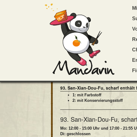
M
S
93. San-Xian-Dou-F
V
Großgarnelen, Hähnchenfilet, Schweine
R
93. San-Xian-Dou-Fu, scharf
Ch
En
16,00 €
F
(Button klicken, um 93. San-Xian-Dou-Fu, schar
93. San-Xian-Dou-Fu, scharf enthält 
1: mit Farbstoff
2: mit Konservierungsstoff
93. San-Xian-Dou-Fu, scharf
Mo: 12:00 - 15:00 Uhr und 17:00 - 21:55 U
Di: geschlossen