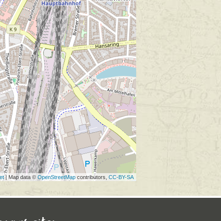
et
| Map data ©
OpenStreetMap
contributors,
CC-BY-SA