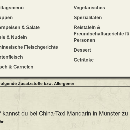
ittagsmenü
Vegetarisches
uppen
Spezialitäten
u, scharf
orspeisen & Salate
Reistafeln &
Freundschaftsgerichte fü
fleisch mit Gemüse
eis & Nudeln
Personen
 in Münster bestellen (in den Warenkorb legen):
inesische Fleischgerichte
Dessert
tenfleisch
Getränke
isch & Garnelen
f in den Warenkorb zu legen)
folgende Zusatzstoffe bzw. Allergene:
 kannst du bei China-Taxi Mandarin in Münster zu 
hr