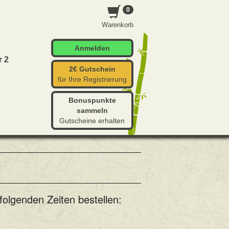
0
Warenkorb
Anmelden
r 2
2€ Gutschein
für Ihre Registrierung
Bonuspunkte
sammeln
Gutscheine erhalten
folgenden Zeiten bestellen: