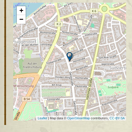
+
−
Leaflet
| Map data ©
OpenStreetMap
contributors,
CC-BY-SA