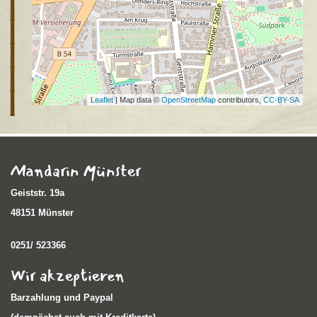
Leaflet
| Map data ©
OpenStreetMap
contributors,
CC-BY-SA
Mandarin Münster
Geiststr. 19a
48151 Münster
0251/ 523366
Wir akzeptieren
Barzahlung und Paypal