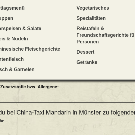
ittagsmenü
Vegetarisches
uppen
Spezialitäten
orspeisen & Salate
Reistafeln &
Freundschaftsgerichte fü
ch, Gemüse
eis & Nudeln
Personen
er bestellen (in den Warenkorb legen):
inesische Fleischgerichte
Dessert
tenfleisch
Getränke
isch & Garnelen
 Warenkorb zu legen)
Zusatzstoffe bzw. Allergene:
u bei China-Taxi Mandarin in Münster zu folgenden
hr