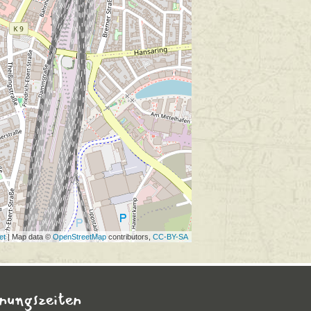
et
| Map data ©
OpenStreetMap
contributors,
CC-BY-SA
nungszeiten