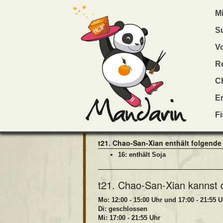
M
S
t21. Chao-San-Xian
V
Hähnchenfilet, Garnelen, Schweinefleis
R
t21. Chao-San-Xian in Münst
Ch
En
16,50 €
F
(Button klicken, um t21. Chao-San-Xian in den
t21. Chao-San-Xian enthält folgende 
16: enthält Soja
t21. Chao-San-Xian kannst d
Mo: 12:00 - 15:00 Uhr und 17:00 - 21:55 U
Di: geschlossen
Mi: 17:00 - 21:55 Uhr