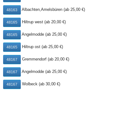
17. Bang-Bang-Ji, scharf
8,00 €
Albachten,Amelsbüren (ab 25,00 €)
48163
Salat mit Hähnchenfilet &
(inkl. MwSt.)
scharfer Sauce
Hiltrup west (ab 20,00 €)
48165
Angelmodde (ab 25,00 €)
48165
20. gemischter Salat mit
Hiltrup ost (ab 25,00 €)
48165
6,50 €
Cocktail Sauce
(inkl. MwSt.)
Gremmendorf (ab 20,00 €)
48167
Angelmodde (ab 25,00 €)
48167
20a. gemischter Salat mit
Wolbeck (ab 30,00 €)
48167
6,50 €
klarer Sauce
(inkl. MwSt.)
11.Krupuk (Krabbenchips)
4,50 €
(inkl. MwSt.)