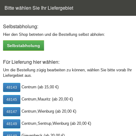
Bitte wählen Sie Ihr Liefergebiet
Toggle
navigation
Selbstabholung:
Hier den Shop betreten und die Bestellung selbst abholen:
Selbstabholung
Für Lieferung hier wählen:
Vorspeisen & Salate
Um die Bestellung zügig bearbeiten zu können, wählen Sie bitte vorab Ihr
Liefergebiet aus.
Centrum (ab 15,00 €)
48143
12. Gebackene Wan-Tan mit
5,00 €
süß-saurer Sauce
(inkl. MwSt.)
Centrum,Mauritz (ab 20,00 €)
48145
Centrum,Wienburg (ab 20,00 €)
48147
Centrum,Sentrup,Wienburg (ab 20,00 €)
48149
13. Frühlingsrolle Loempia
4,50 €
mit Schweine- und Rindfleisch
(inkl. MwSt.)
Gievenbeck (ab 20,00 €)