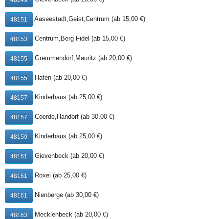
48149
Aaseestadt,Geist,Centrum (ab 15,00 €)
48151
Centrum,Berg Fidel (ab 15,00 €)
48153
13a. Herbstrolle ohne Fleisch
5,00 €
(inkl. MwSt.)
Gremmendorf,Mauritz (ab 20,00 €)
48155
mit süß-saurer Sauce
Hafen (ab 20,00 €)
48155
Kinderhaus (ab 25,00 €)
48157
14. Frühlingsrolle Spezial
6,00 €
Coerde,Handorf (ab 30,00 €)
48157
mit Hühner-, Schweine- und
(inkl. MwSt.)
Rindfleisch & süß-saurer Sauce
Kinderhaus (ab 25,00 €)
48159
Gievenbeck (ab 20,00 €)
48161
16. Gebackenes Krebsfleisch
6,00 €
Roxel (ab 25,00 €)
48161
mit spezieller Sauce
(inkl. MwSt.)
Nienberge (ab 30,00 €)
48161
Mecklenbeck (ab 20,00 €)
48163